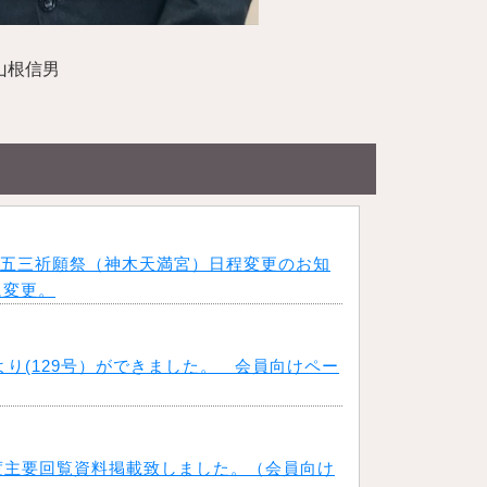
山根信男
七五三祈願祭（神木天満宮）日程変更のお知
に変更。
より(129号）ができました。 会員向けペー
月度主要回覧資料掲載致しました。（会員向け